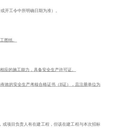
告或开工令中所明确日期为准）
。
施工图纸。
有相应的施工能力，具备安全生产许可证。
的有效的安全生产考核合格证书（
B证）
，
且注册单位为
，
或项目负责人有在建工程，但该在建工程与本次招标