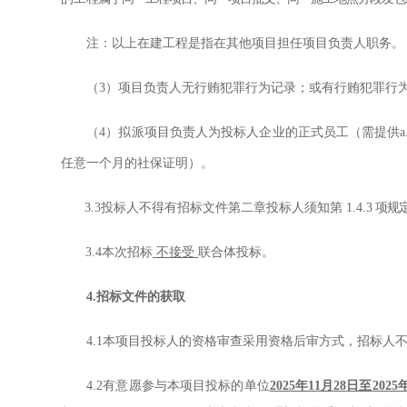
注：以上在建工程是指在其他项目担任项目负责人职务。
（
3
）
项目负责人无行贿犯罪行为记录；或有行贿犯罪行
（
4
）
拟派项目负责人为投标人企业的正式员工（
需提供
a
任意一个月
的社保证明
）
。
3.3
投标人不得有招标文件第二章投标人须知第
1.4.3
项规
3.4
本次招标
不接受
联合体投标。
4.
招标文件的获取
4.1
本项目投标人的资格审查采用资格后审方式，招标人
4.2
有意愿参与本项目投标的单位
2025年
11
月
28
日至
2025