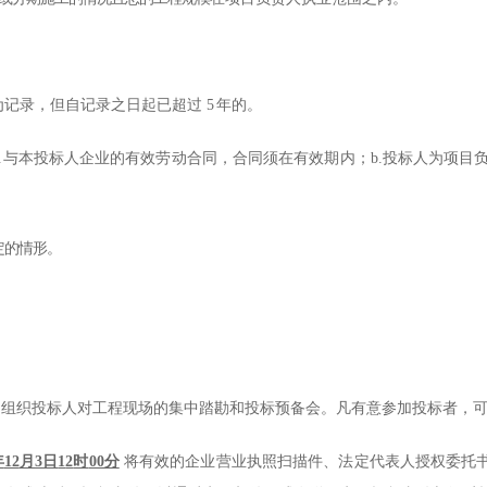
为记录，但自记录之日起已超过
5
年的。
.
与本投标人企业的有效劳动合同，
合同须在有效期内
；
b.
投标人为项目
定的情形。
不组织投标人对工程现场的集中踏勘和投标预备会。凡有意参加投标者，
年
12
月
3
日
1
2
时
00分
将有效的企业营业执照扫描件、法定代表人授权委托