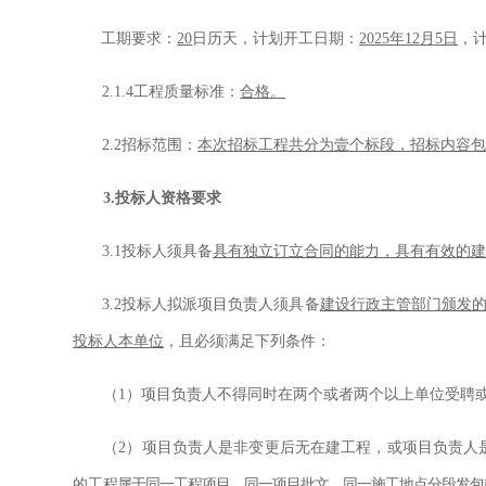
工期要求
：
20
日历天，计划开工日期：
2025年
12
月
5日
，
2.1.4
工程质量标准：
合格。
2.2
招标范围：
本次招标工程共分为壹个标段，招标内容
3.
投标人资格要求
3.1
投标人须具备
具有独立订立合同的能力，具有有效
的
3.2
投标人拟派项目负责人须具备
建设行政主管部门颁发
投标人本单位
，且必须满足下列条件：
（
1
）
项目负责人不得同时在两个或者两个以上单位受聘
（
2
）
项目负责人是非变更后无在建工程，或项目负责人
的工
程属于同一工程项目、同一项目批文、同一施工地点分段发包