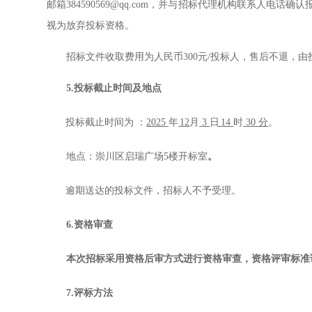
邮箱
384590569
@qq.com，并与招标代理机构联系人电话
视为放弃投标资格。
招标文件收取费用为人民币
300元/投标人，售后不退
5.
投标截止时间
及地点
投标截止时间为
：
2025
年
12
月
3
日
14
时
30
分
。
地点：
崇川区启瑞广场
5楼开标室
。
逾期送达的投标文件，招标人不予受理。
6.
资格审查
本次招标采用资格后审方式进行资格审查，资格评审标准
7.
评标方法