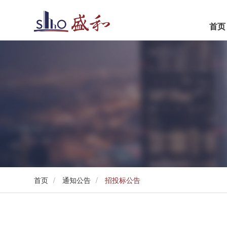
首页
世悦
盛和·观濠别院
首页
/
通知公告
/
招投标公告