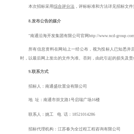
本次招标采用
综合评分法
，评标标准和方法详见招标文件
8.
发布公告的媒介
“南通沿海开发集团有限公司官网http://www.ncd-g
所有信息资料在网站上一经公布，视为投标人已知悉并
时，以最后网上发出的文件为准。否则，由此引起的损失及责
9.
联系方式
招标人：
南通盛欣置业有限公司
地
址：
南通市崇文路
1号启瑞广场16楼
联系人：
姚
工
电
话：
1
8521014286
招标代理机构：
江苏春为全过程工程咨询有限公司