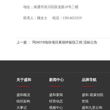
地址：南通市崇川区跃龙路
18号二楼
联系人：
魏女士
电话：
1
3814653319
上一篇
:
R24019地块项目幕墙样板段工程 流标公告
关于盛和
新闻中心
品牌导航
盛和概况
盛和要闻
盛和·观濠别院
组织架构
经营动态
世悦
大事记
视频中心
盛和九里云和