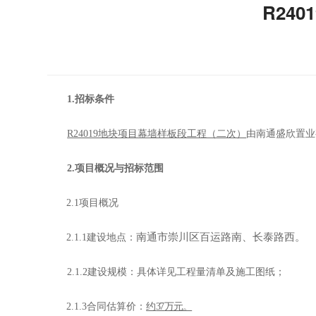
R24
1.
招标条件
R24019地块项目幕墙样板段工程（二次）
由
南通盛欣置业
2.
项目概况与招标范围
2.1
项目概况
南通市崇川区百运路南、长泰路西
。
2.1.1
建设地点：
2.1.2
建设规模：具体详见工程量清单及施工图纸；
2.1.3
合同估算价：
约
37
万元。