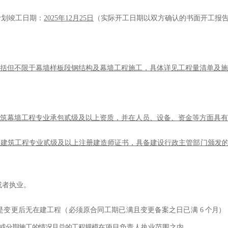
计划竣工日期：
2025年
12
月
25日
（实际开工日期以双方确认的书面开工报
包括但不限于幕墙样板段钢结构及幕墙工程施工，
具体详见工程量清单及
建筑幕墙工程专业承包贰级及以上资质，并在人员、设备、资金等方面具
的建筑工程专业贰级及以上注册建造师证书，具备建设行政主管部门颁发
或者执业。
是变更后无在建工程（
必须原合同
工期已满且变更备案之日已满
6
个月
）
或分期施工的情况且总的工程规模
在项目负责人执业范围之内。